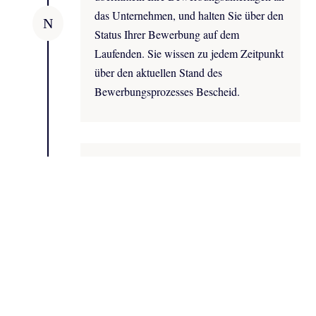
das Unternehmen, und halten Sie über den
N
Status Ihrer Bewerbung auf dem
Laufenden. Sie wissen zu jedem Zeitpunkt
über den aktuellen Stand des
Bewerbungsprozesses Bescheid.
Schritt 5:
Wir bereiten Sie gezielt auf die
anstehenden Interviews vor, inklusive
Begleitung der Vorstellungsgespräche. Wir
geben Ihnen Tipps und Feedback, wie Sie
N
sich optimal präsentieren können, welche
Fragen Sie erwarten können und wie Sie
diese beantworten können. Wir begleiten