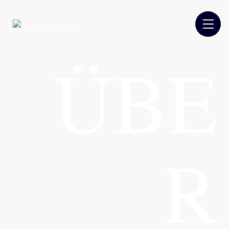
ÜBE
R